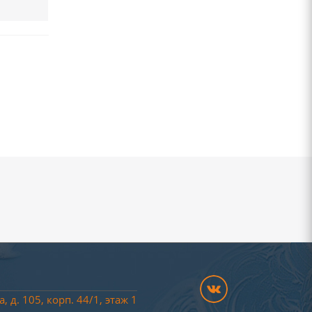
, д. 105, корп. 44/
1
, этаж 1