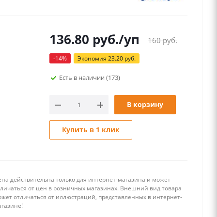
136.80
руб.
/уп
160
руб.
-
14
%
Экономия
23.20
руб.
Есть в наличии
(173)
В корзину
Купить в 1 клик
ена действительна только для интернет-магазина и может
тличаться от цен в розничных магазинах. Внешний вид товара
ожет отличаться от иллюстраций, представленных в интернет-
агазине!