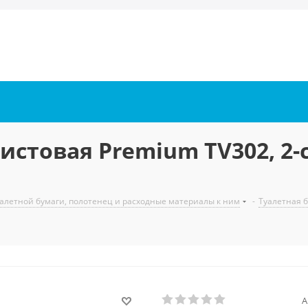
истовая Premium TV302, 2-
алетной бумаги, полотенец и расходные материалы к ним
-
Туалетная 
А