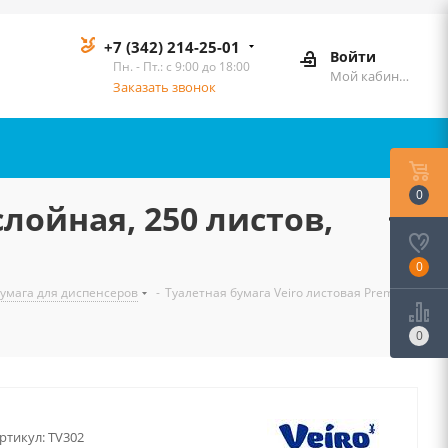
+7 (342) 214-25-01
Войти
Пн. - Пт.: с 9:00 до 18:00
Мой кабинет
Заказать звонок
0
слойная, 250 листов,
0
бумага для диспенсеров
-
Туалетная бумага Veiro листовая Premium
0
ртикул:
TV302