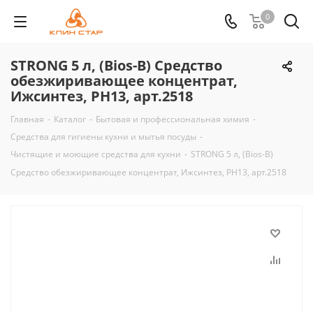
0
STRONG 5 л, (Bios-B) Средство
обезжиривающее концентрат,
Ижсинтез, PH13, арт.2518
Главная
-
Каталог
-
Бытовая и профессиональная химия
-
Средства для гигиены кухни и мытья посуды
-
Чистящие и моющие средства для кухни
-
STRONG 5 л, (Bios-B)
Средство обезжиривающее концентрат, Ижсинтез, PH13, арт.2518