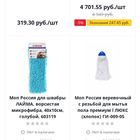
4 701.55
руб.
/шт
4 949
руб.
319.30
руб.
/шт
-
5
%
Экономия
247.45
руб.
Моп Россия для швабры
Моп Россия веревочный
ЛАЙМА, ворсистая
с резьбой для мытья
микрофибра, 40х10см,
пола премиум l ЛЮКС
голубой, 603119
(хлопок) ГИ-009-05
Нет в наличии
Нет в наличии