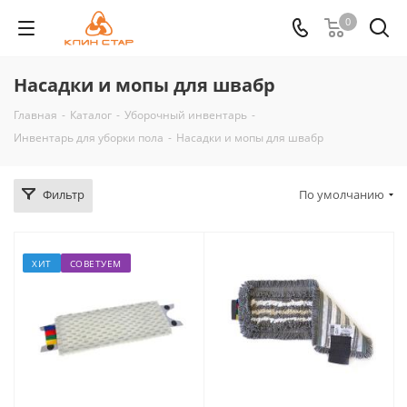
0
Насадки и мопы для швабр
Главная
-
Каталог
-
Уборочный инвентарь
-
Инвентарь для уборки пола
-
Насадки и мопы для швабр
Фильтр
По умолчанию
ХИТ
СОВЕТУЕМ