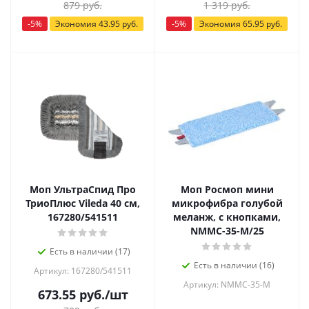
879
руб.
1 319
руб.
-
5
%
Экономия
43.95
руб.
-
5
%
Экономия
65.95
руб.
Моп УльтраСпид Про
Моп Росмоп мини
ТриоПлюс Vileda 40 см,
микрофибра голубой
167280/541511
меланж, с кнопками,
NMMС-35-M/25
Есть в наличии (17)
Есть в наличии (16)
Артикул: 167280/541511
Артикул: NMMС-35-M
673.55
руб.
/шт