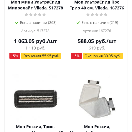
Моп мини УльтраСпид
Моп УльтраСпид Про
Микролайт Vileda, 517278
Трио 40 см. Vileda, 167276
Есть в наличии (263)
Есть в наличии (219)
Артикул: 517278
Артикул: 167276
1 063.05
руб.
/шт
588.05
руб.
/шт
1 119
руб.
619
руб.
-
5
%
Экономия
55.95
руб.
-
5
%
Экономия
30.95
руб.
Моп Россия, Трио,
Моп Россия,