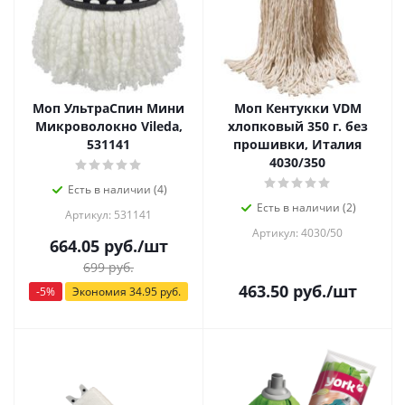
Моп УльтраСпин Мини
Моп Кентукки VDM
Микроволокно Vileda,
хлопковый 350 г. без
531141
прошивки, Италия
4030/350
Есть в наличии (4)
Есть в наличии (2)
Артикул: 531141
Артикул: 4030/50
664.05
руб.
/шт
699
руб.
463.50
руб.
/шт
-
5
%
Экономия
34.95
руб.