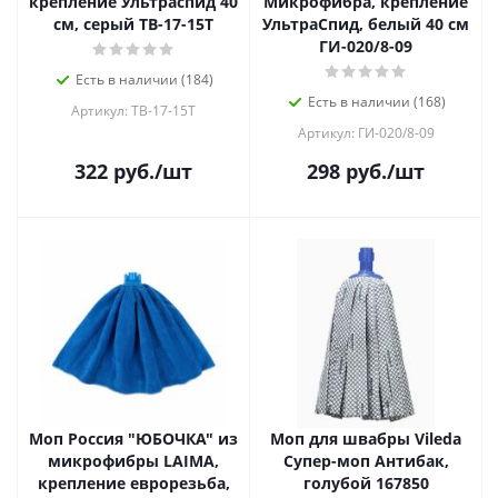
крепление Ультраспид 40
Микрофибра, крепление
см, серый ТВ-17-15Т
УльтраСпид, белый 40 см
ГИ-020/8-09
Есть в наличии (184)
Есть в наличии (168)
Артикул: ТВ-17-15Т
Артикул: ГИ-020/8-09
322
руб.
/шт
298
руб.
/шт
Моп Россия "ЮБОЧКА" из
Моп для швабры Vileda
микрофибры LAIMA,
Супер-моп Антибак,
крепление еврорезьба,
голубой 167850