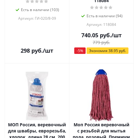
118084
Есть в наличии (103)
Есть в наличии (94)
Артикул: ГИ-020/8-09
Артикул: 118084
740.05
руб.
/шт
779
руб.
298
руб.
/шт
-
5
%
Экономия
38.95
руб.
МОП Россия, веревочный
Моп Россия веревочный
для швабры, еврорезьба,
с резьбой для мытья
хлопок, длина 28 см, 200
пола, розовый, Премиум