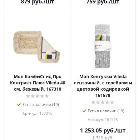
879
руб.
/шт
759
руб.
/шт
Моп КомбиСпид Про
Моп Кентукки Vileda
Контракт Плюс Vileda 40
ленточный, с серебром и
см, бежевый, 167310
цветовой кодировкой
161578
Есть в наличии (19)
Есть в наличии (19)
Артикул: 167310
Артикул: 161578
1 253.05
руб.
/шт
1 319
руб.