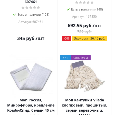
607461
Есть в наличии (148)
Есть в наличии (158)
Артикул: 167850
Артикул: 607461
692.55
руб.
/шт
729
руб.
345
руб.
/шт
-
5
%
Экономия
36.45
руб.
ХИТ
СОВЕТУЕМ
Моп Россия,
Моп Кентукки Vileda
Микрофибра, крепление
хлопковый, прошитый,
КомбиСпид, белый 40 см
серый веревочный,