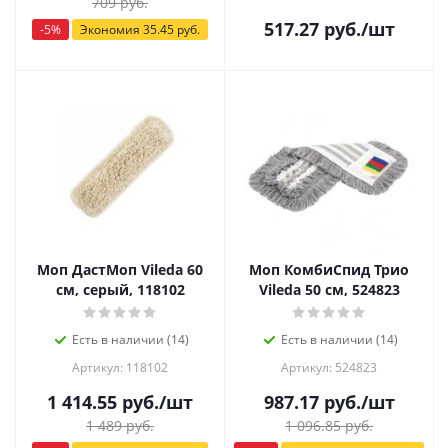
709
руб.
517.27
руб.
/шт
-
5
%
Экономия
35.45
руб.
Моп ДастМоп Vileda 60
Моп КомбиСпид Трио
см, серый, 118102
Vileda 50 см, 524823
Есть в наличии (14)
Есть в наличии (14)
Артикул: 118102
Артикул: 524823
1 414.55
руб.
/шт
987.17
руб.
/шт
1 489
руб.
1 096.85
руб.