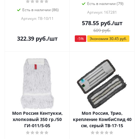
Есть в наличии (79)
Есть в наличии (86)
Артикул: 167281
Артикул: ТВ-10/11
578.55
руб.
/шт
609
руб.
322.39
руб.
/шт
-
5
%
Экономия
30.45
руб.
Моп Россия Кентукки,
Моп Россия, Трио,
хлопковый 350 гр./50
крепление КомбиСпид 40
ГИ-011/5-05
см, серый ТВ-17-15