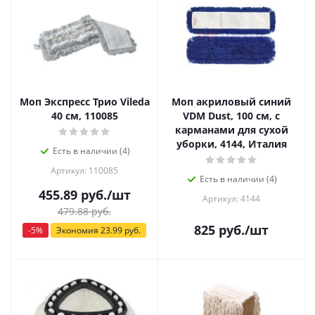
Моп Экспресс Трио Vileda
Моп акриловый синий
40 см, 110085
VDM Dust, 100 см, с
карманами для сухой
уборки, 4144, Италия
Есть в наличии (4)
Артикул: 110085
Есть в наличии (4)
455.89
руб.
/шт
Артикул: 4144
479.88
руб.
825
руб.
/шт
-
5
%
Экономия
23.99
руб.