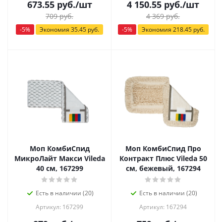
673.55
руб.
/шт
4 150.55
руб.
/шт
709
руб.
4 369
руб.
-
5
%
Экономия
35.45
руб.
-
5
%
Экономия
218.45
руб.
Моп КомбиСпид
Моп КомбиСпид Про
МикроЛайт Макси Vileda
Контракт Плюс Vileda 50
40 см, 167299
см, бежевый, 167294
Есть в наличии (20)
Есть в наличии (20)
Артикул: 167299
Артикул: 167294