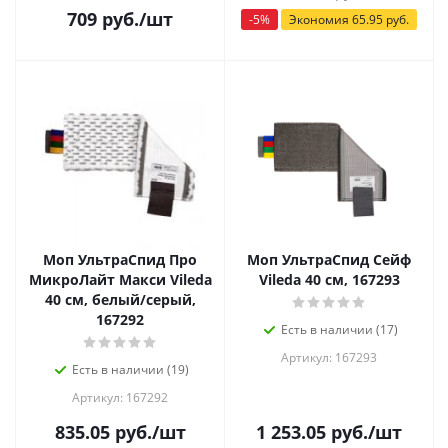
709
руб.
/шт
-
5
%
Экономия
65.95
руб.
Моп УльтраСпид Про
Моп УльтраСпид Сейф
МикроЛайт Макси Vileda
Vileda 40 см, 167293
40 см, белый/серый,
167292
Есть в наличии (17)
Артикул: 167293
Есть в наличии (19)
Артикул: 167292
835.05
руб.
/шт
1 253.05
руб.
/шт