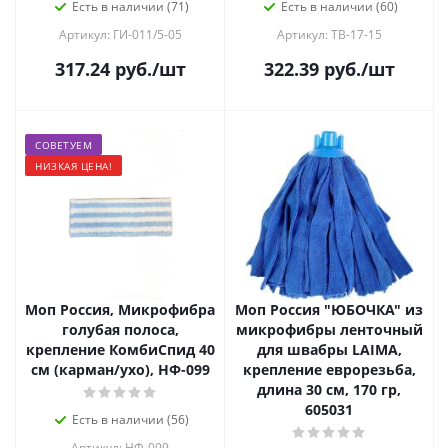
Есть в наличии (71)
Есть в наличии (60)
Артикул: ГИ-011/5-05
Артикул: ТВ-17-15
317.24
руб.
/шт
322.39
руб.
/шт
СОВЕТУЕМ
НИЗКАЯ ЦЕНА!
Моп Россия, Микрофибра
Моп Россия "ЮБОЧКА" из
голубая полоса,
микрофибры ленточный
крепление КомбиСпид 40
для швабры LAIMA,
см (карман/ухо), НФ-099
крепление еврорезьба,
длина 30 см, 170 гр,
605031
Есть в наличии (56)
Артикул: НФ-099