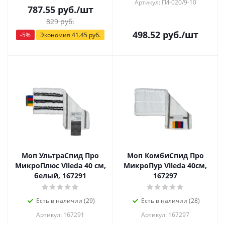
Артикул: ГИ-020/9-10
787.55
руб.
/шт
829
руб.
498.52
руб.
/шт
-
5
%
Экономия
41.45
руб.
Моп УльтраСпид Про
Моп КомбиСпид Про
МикроПлюс Vileda 40 см,
МикроПур Vileda 40см,
белый, 167291
167297
Есть в наличии (29)
Есть в наличии (28)
Артикул: 167291
Артикул: 167297