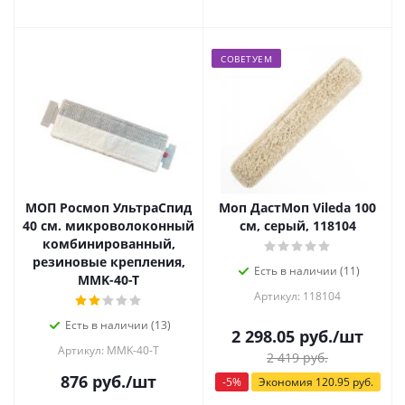
СОВЕТУЕМ
МОП Росмоп УльтраСпид
Моп ДастМоп Vileda 100
40 см. микроволоконный
см, серый, 118104
комбинированный,
резиновые крепления,
Есть в наличии (11)
МMK-40-T
Артикул: 118104
Есть в наличии (13)
2 298.05
руб.
/шт
Артикул: МMK-40-T
2 419
руб.
876
руб.
/шт
-
5
%
Экономия
120.95
руб.