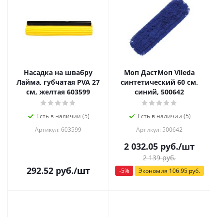
Насадка на швабру
Моп ДастМоп Vileda
Лайма, губчатая PVA 27
синтетический 60 см,
см, желтая 603599
синий, 500642
Есть в наличии (5)
Есть в наличии (5)
Артикул: 603599
Артикул: 500642
2 032.05
руб.
/шт
2 139
руб.
292.52
руб.
/шт
-
5
%
Экономия
106.95
руб.