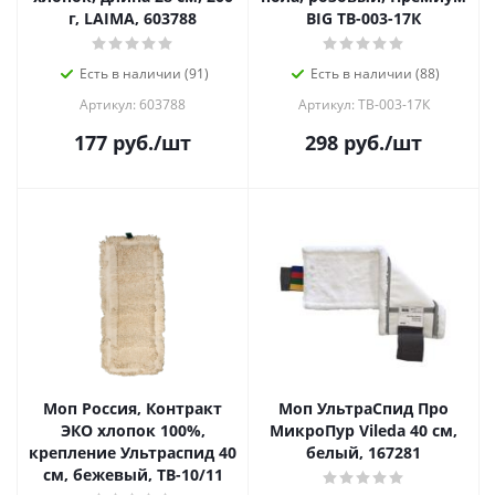
г, LAIMA, 603788
BIG TB-003-17К
Есть в наличии (91)
Есть в наличии (88)
Артикул: 603788
Артикул: ТВ-003-17К
177
руб.
/шт
298
руб.
/шт
Моп Россия, Контракт
Моп УльтраСпид Про
ЭКО хлопок 100%,
МикроПур Vileda 40 см,
крепление Ультраспид 40
белый, 167281
см, бежевый, ТВ-10/11