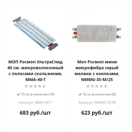
МОП Росмоп УльтраСпид
Моп Росмоп мини
40 см. микроволоконный
микрофибра серый
с полосами скольжения,
меланж с кнопками,
MMA-40-T
NMMG-35-M/25
Есть в наличии (9)
Есть в наличии (8)
Артикул: MMA-40-T
Артикул: NMMG-35-М
683
руб.
/шт
623
руб.
/шт