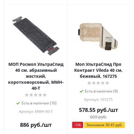
МОП Росмоп УльтраСпид
Моп УльтраСпид Про
40 см. абразивный
Контракт Vileda 40 см,
жесткий,
бежевый, 167275
коротковорсовый, MMH-
40-T
Есть в наличии (9)
Артикул: 167275
Есть в наличии (10)
578.55
руб.
/шт
Артикул: MMH-40-T
609
руб.
886
руб.
/шт
-
5
%
Экономия
30.45
руб.