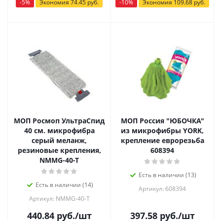
-
5
%
Экономия
74.45
руб.
-
10
%
Экономия
109.68
руб.
МОП Росмоп УльтраСпид
МОП Россия "ЮБОЧКА"
40 см. микрофибра
из микрофибры YORK,
серый меланж,
крепление еврорезьба
резиновые крепления,
608394
NMMG-40-T
Есть в наличии (13)
Есть в наличии (14)
Артикул: 608394
Артикул: NMMG-40-T
440.84
руб.
/шт
397.58
руб.
/шт