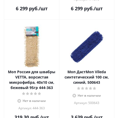
6 299
руб.
/шт
6 299
руб.
/шт
Моп Россия для швабры
Моп ДастМоп Vileda
VETTA, ворсистая
синтетический 100 см,
микрофибра, 40х10 см,
синий, 500643
бежевый 95гр 444-363
Нет в наличии
Нет в наличии
Артикул: 500643
Артикул: 444-363
319.30
руб.
/шт
3 639
руб.
/шт