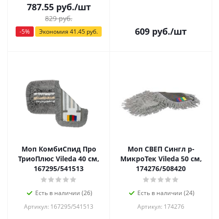
787.55
руб.
/шт
829
руб.
609
руб.
/шт
-
5
%
Экономия
41.45
руб.
Моп КомбиСпид Про
Моп СВЕП Сингл р-
ТриоПлюс Vileda 40 см,
МикроТек Vileda 50 см,
167295/541513
174276/508420
Есть в наличии (26)
Есть в наличии (24)
Артикул: 167295/541513
Артикул: 174276