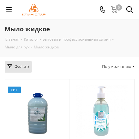
0
Мыло жидкое
Главная
-
Каталог
-
Бытовая и профессиональная химия
-
Мыло для рук
-
Мыло жидкое
Фильтр
По умолчанию
ХИТ