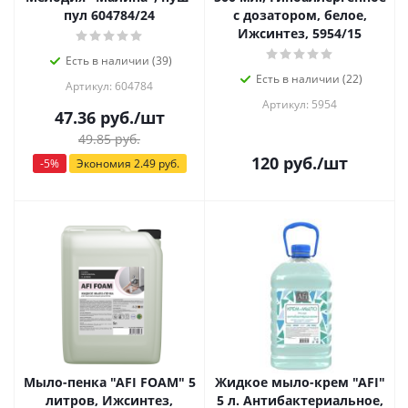
пул 604784/24
с дозатором, белое,
Ижсинтез, 5954/15
Есть в наличии (39)
Есть в наличии (22)
Артикул: 604784
Артикул: 5954
47.36
руб.
/шт
49.85
руб.
120
руб.
/шт
-
5
%
Экономия
2.49
руб.
Мыло-пенка "AFI FOAM" 5
Жидкое мыло-крем "AFI"
литров, Ижсинтез,
5 л. Антибактериальное,