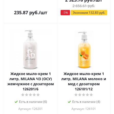
2 656.61
руб.
235.87
руб.
/шт
-
5
%
Экономия
132.83
руб.
Жидкое мыло-крем 1
Жидкое мыло-крем 1
литр, MILANA ЧЗ (ОСУ)
литр, MILANA молоко и
жемчужное с дозатором
мед с дозатором
126201/6
126101/12
Есть в наличии (6)
Есть в наличии (4)
Артикул: 126201
Артикул: 126101