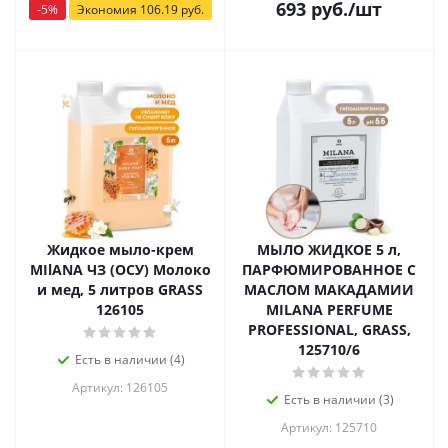
693
руб.
/шт
-
5
%
Экономия
106.19
руб.
Жидкое мыло-крем
МЫЛО ЖИДКОЕ 5 л,
MIlANA ЧЗ (ОСУ) Молоко
ПАРФЮМИРОВАННОЕ С
и мед, 5 литров GRASS
МАСЛОМ МАКАДАМИИ
126105
MILANA PERFUME
PROFESSIONAL, GRASS,
125710/6
Есть в наличии (4)
Артикул: 126105
Есть в наличии (3)
Артикул: 125710