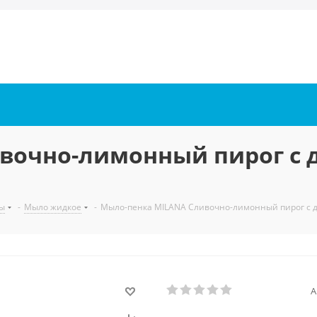
очно-лимонный пирог с д
ы
-
Мыло жидкое
-
Мыло-пенка MILANA Сливочно-лимонный пирог с до
А