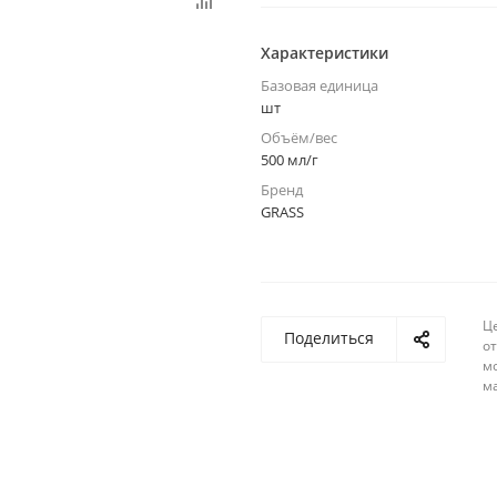
Характеристики
Базовая единица
шт
Объём/вес
500 мл/г
Бренд
GRASS
Ц
Поделиться
о
м
м