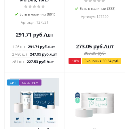
Есть в наличии (883)
Есть в наличии (891)
Артикул: 127520
Артикул: 127531
291.71
руб.
/шт
273.05
руб.
/шт
1-26 шт
291.71
руб.
/шт
303.39
руб.
27-80 шт
247.95
руб.
/шт
-
10
%
Экономия
30.34
руб.
>81 шт
227.53
руб.
/шт
ХИТ
СОВЕТУЕМ