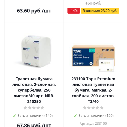
160
руб.
63.60
руб.
/шт
-
14
%
Экономия
23.20
руб.
Туалетная бумага
233100 Tорк Premium
листовая, 2-слойная,
листовая туалетная
супербелая, 250
бумага, мягкая, 2-
листов/40 арт. NRB-
слойная, 200 листов,
210250
Т3/40
Есть в наличии (149)
Есть в наличии (120)
Артикул: 233100
67.86
руб.
/шт