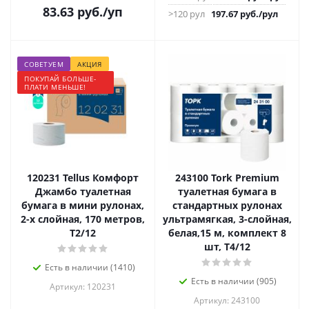
83.63
руб.
/уп
>120 рул
197.67
руб.
/рул
СОВЕТУЕМ
АКЦИЯ
ПОКУПАЙ БОЛЬШЕ-
ПЛАТИ МЕНЬШЕ!
120231 Tellus Комфорт
243100 Tork Premium
Джамбо туалетная
туалетная бумага в
бумага в мини рулонах,
стандартных рулонах
2-х слойная, 170 метров,
ультрамягкая, 3-слойная,
Т2/12
белая,15 м, комплект 8
шт, Т4/12
Есть в наличии (1410)
Есть в наличии (905)
Артикул: 120231
Артикул: 243100