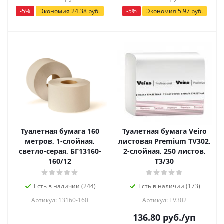
-
5
%
Экономия
24.38
руб.
-
5
%
Экономия
5.97
руб.
Туалетная бумага 160
Туалетная бумага Veiro
метров, 1-слойная,
листовая Premium TV302,
светло-серая, БГ13160-
2-слойная, 250 листов,
160/12
Т3/30
Есть в наличии (244)
Есть в наличии (173)
Артикул: 13160-160
Артикул: TV302
136.80
руб.
/уп