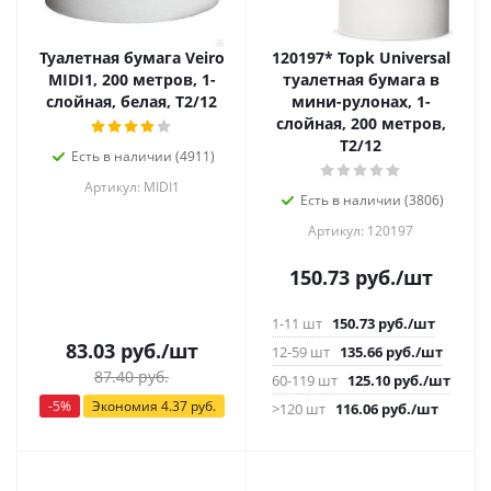
Туалетная бумага Veiro
120197* Topk Universal
MIDI1, 200 метров, 1-
туалетная бумага в
слойная, белая, Т2/12
мини-рулонах, 1-
слойная, 200 метров,
Т2/12
Есть в наличии (4911)
Артикул: MIDI1
Есть в наличии (3806)
Артикул: 120197
150.73
руб.
/шт
1-11 шт
150.73
руб.
/шт
83.03
руб.
/шт
12-59 шт
135.66
руб.
/шт
87.40
руб.
60-119 шт
125.10
руб.
/шт
-
5
%
Экономия
4.37
руб.
>120 шт
116.06
руб.
/шт