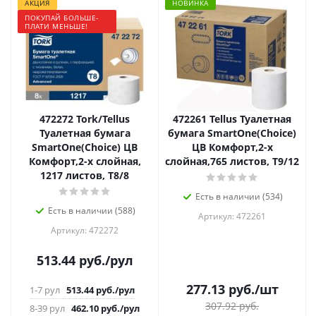
АКЦИЯ
НОВИНКА
ПОКУПАЙ БОЛЬШЕ-
ПЛАТИ МЕНЬШЕ!
472272 Tork/Tellus
472261 Tellus Туалетная
Туалетная бумага
бумага SmartOne(Choice)
SmartOne(Choice) ЦВ
ЦВ Комфорт,2-х
Комфорт,2-х слойная,
слойная,765 листов, Т9/12
1217 листов, T8/8
Есть в наличии (534)
Есть в наличии (588)
Артикул: 472261
Артикул: 472272
513.44
руб.
/рул
277.13
руб.
/шт
1-7 рул
513.44
руб.
/рул
307.92
руб.
8-39 рул
462.10
руб.
/рул