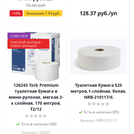
75.40
руб.
128.37
руб.
/уп
-
10
%
Экономия
7.54
руб.
СОВЕТУЕМ
ПОКУПАЙ БОЛЬШЕ-
ПЛАТИ МЕНЬШЕ!
120243 Tork Premium
Туалетная бумага 525
туалетная бумага в
метров,1-слойная, белая,
мини-рулонах, мягкая 2-
NRB-210117/6
х слойная, 170 метров,
Т2/12
Есть в наличии (85)
Артикул: NRB-210117
Есть в наличии (88)
Артикул: 120243