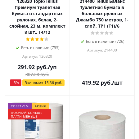
120320 Toрk/Tellus
214400 Tellus Баланс
Премиум туалетная
Туалетная бумага в
бумага в стандартных
больших рулонах
рулонах, белая, 2-
Джамбо 750 метров, 1-
слойная, 23 м, комплект
слой, ТР1 (Т1)/6
8 шт., Т4/12
Есть в наличии (726)
Есть в наличии (755)
Артикул: 214400
Артикул: 120320
291.92
руб.
/уп
307.28
руб.
419.92
руб.
/шт
-
5
%
Экономия
15.36
руб.
СОВЕТУЕМ
АКЦИЯ
ПОКУПАЙ БОЛЬШЕ-
ПЛАТИ МЕНЬШЕ!