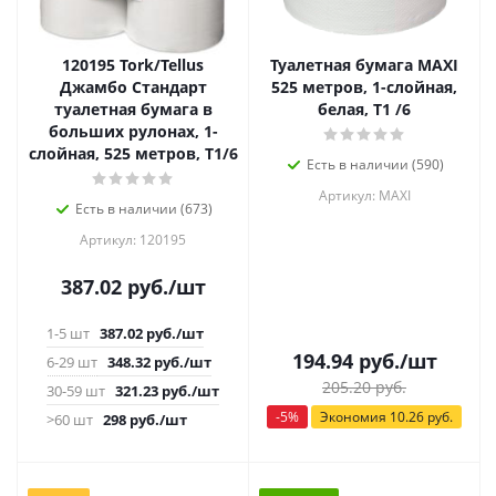
120195 Tork/Tellus
Туалетная бумага MAXI
Джамбо Стандарт
525 метров, 1-слойная,
туалетная бумага в
белая, Т1 /6
больших рулонах, 1-
слойная, 525 метров, Т1/6
Есть в наличии (590)
Артикул: MAXI
Есть в наличии (673)
Артикул: 120195
387.02
руб.
/шт
1-5 шт
387.02
руб.
/шт
194.94
руб.
/шт
6-29 шт
348.32
руб.
/шт
205.20
руб.
30-59 шт
321.23
руб.
/шт
-
5
%
Экономия
10.26
руб.
>60 шт
298
руб.
/шт