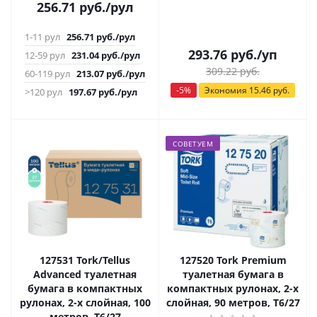
256.71
руб.
/рул
1-11 рул
256.71
руб.
/рул
293.76
руб.
/уп
12-59 рул
231.04
руб.
/рул
309.22
руб.
60-119 рул
213.07
руб.
/рул
-
5
%
Экономия
15.46
руб.
>120 рул
197.67
руб.
/рул
СОВЕТУЕМ
127531 Tork/Tellus
127520 Tork Premium
Advanced туалетная
туалетная бумага в
бумага в компактных
компактных рулонах, 2-х
рулонах, 2-х слойная, 100
слойная, 90 метров, Т6/27
метров, Т6/27