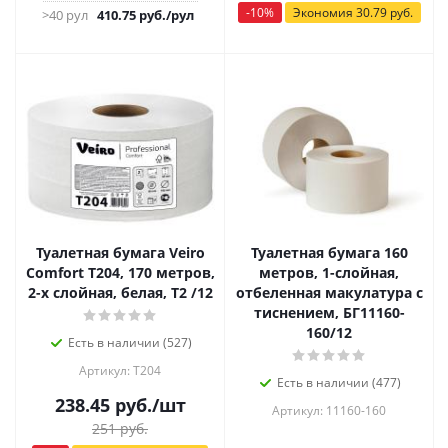
-
10
%
Экономия
30.79
руб.
>40 рул
410.75
руб.
/рул
Туалетная бумага Veiro
Туалетная бумага 160
Comfort Т204, 170 метров,
метров, 1-слойная,
2-х слойная, белая, Т2 /12
отбеленная макулатура с
тиснением, БГ11160-
160/12
Есть в наличии (527)
Артикул: Т204
Есть в наличии (477)
238.45
руб.
/шт
Артикул: 11160-160
251
руб.