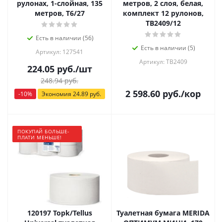
рулонах, 1-слойная, 135
метров, 2 слоя, белая,
метров, Т6/27
комплект 12 рулонов,
TB2409/12
Есть в наличии (56)
Есть в наличии (5)
Артикул: 127541
Артикул: TB2409
224.05
руб.
/шт
248.94
руб.
2 598.60
руб.
/кор
-
10
%
Экономия
24.89
руб.
ПОКУПАЙ БОЛЬШЕ-
ПЛАТИ МЕНЬШЕ!
120197 Toрk/Tellus
Туалетная бумага MERIDA