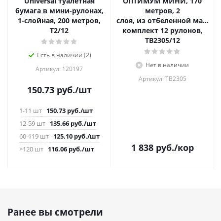
Universal туалетная
ОПТИМУМ МИНИ, 170
бумага в мини-рулонах,
метров, 2
1-слойная, 200 метров,
слоя, из отбеленной макула
Т2/12
комплект 12 рулонов,
TB2305/12
Есть в наличии (2)
Нет в наличии
Артикул: 120197
Артикул: TB2305
150.73
руб.
/шт
1-11 шт
150.73
руб.
/шт
12-59 шт
135.66
руб.
/шт
60-119 шт
125.10
руб.
/шт
1 838
руб.
/кор
>120 шт
116.06
руб.
/шт
Ранее вы смотрели