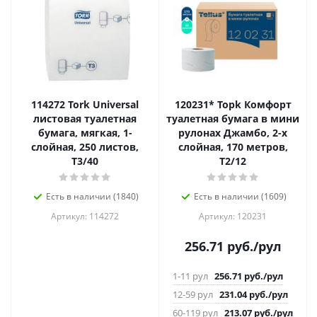
114272 Tork Universal
120231* Topk Комфорт
листовая туалетная
туалетная бумага в мини
бумага, мягкая, 1-
рулонах Джамбо, 2-х
слойная, 250 листов,
слойная, 170 метров,
Т3/40
Т2/12
Есть в наличии (1840)
Есть в наличии (1609)
Артикул: 114272
Артикул: 120231
256.71
руб.
/рул
1-11 рул
256.71
руб.
/рул
12-59 рул
231.04
руб.
/рул
60-119 рул
213.07
руб.
/рул