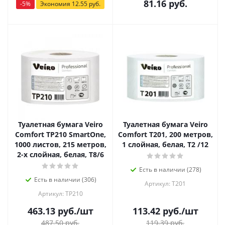
81.16
руб.
-
5
%
Экономия
12.55
руб.
Туалетная бумага Veiro
Туалетная бумага Veiro
Comfort ТР210 SmartOne,
Comfort Т201, 200 метров,
1000 листов, 215 метров,
1 слойная, белая, Т2 /12
2-х слойная, белая, Т8/6
Есть в наличии (278)
Есть в наличии (306)
Артикул: Т201
Артикул: TP210
463.13
руб.
/шт
113.42
руб.
/шт
487.50
руб.
119.39
руб.