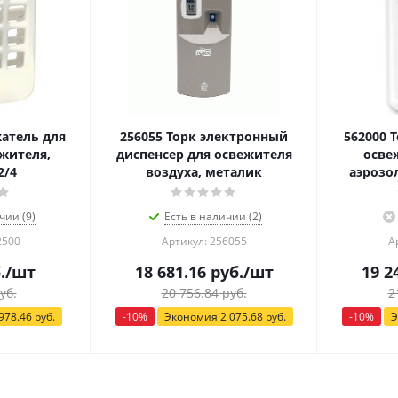
жатель для
256055 Торк электронный
562000 
жителя,
диспенсер для освежителя
осве
2/4
воздуха, металик
аэрозо
чии (9)
Есть в наличии (2)
2500
Артикул: 256055
А
.
/шт
18 681.16
руб.
/шт
19 2
уб.
20 756.84
руб.
2
978.46
руб.
-
10
%
Экономия
2 075.68
руб.
-
10
%
Э