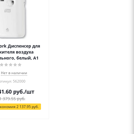
Tork Диспенсер для
жителя воздуха
льного, белый, А1
Нет в наличии
ртикул: 562000
41.60
руб.
/шт
1 379.55
руб.
кономия
2 137.95
руб.