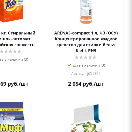
6 кг, Стиральный
ARENAS-compact 1 л, ЧЗ (ОСУ)
ошок-автомат
Концентрированное жидкое
йская свежесть
средство для стирки белья
Kiehl, PH9
ть в наличии (3)
Есть в наличии (3)
Артикул: j651802
469
руб.
/шт
2 054
руб.
/шт