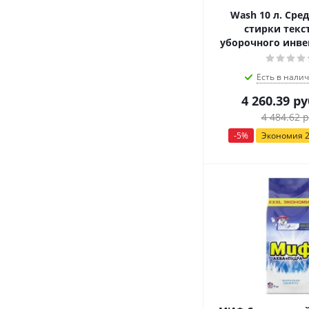
Wash 10 л. Сре
стирки текс
уборочного инвен
Есть в налич
4 260.39
ру
4 484.62
р
-
5
%
Экономия