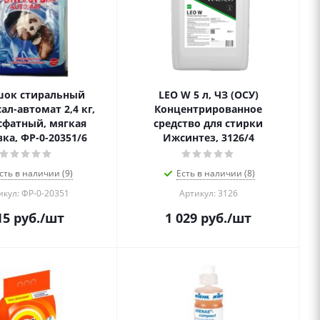
шок стиральный
LEO W 5 л, ЧЗ (ОСУ)
ал-автомат 2,4 кг,
Концентрированное
сфатный, мягкая
средство для стирки
ка, ФР-0-20351/6
Ижсинтез, 3126/4
сть в наличии (9)
Есть в наличии (8)
икул: ФР-0-20351
Артикул: 3126
15
руб.
/шт
1 029
руб.
/шт