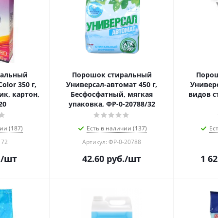
ральный
Порошок стиральный
Поро
olor 350 г,
Универсал-автомат 450 г,
Универс
ик, картон,
Бесфосфатный, мягкая
видов с
20
упаковка, ФР-0-20788/32
ии (187)
Есть в наличии (137)
Ес
172
Артикул: ФР-0-20788
.
/шт
42.60
руб.
/шт
1 62