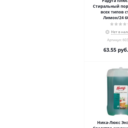
Радуга плюс 
Стиральный по
всех типов с
Лимон/24 6
Нет в на
Артикул: 60
63.55
руб
Ника-Люкс Энз