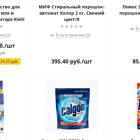
дство для
МИФ Стиральный порошок-
Пемос 
тиля и
автомат Колор 2 кг, Свежий
порошок
таря Kiehl
цвет/8
Ес
ии (2)
Есть в наличии (2)
б.
/шт
уб.
395.40
руб.
/шт
85
224.23
руб.