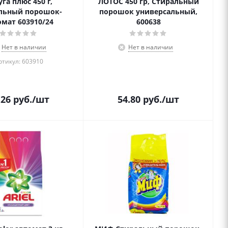
га плюс 450 г,
ЛОТОС 450 гр, Стиральный
льный порошок-
порошок универсальный,
омат 603910/24
600638
Нет в наличии
Нет в наличии
ртикул: 603910
.26
руб.
/шт
54.80
руб.
/шт