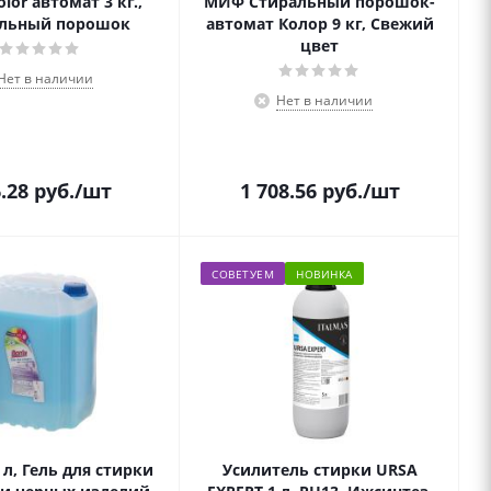
olor автомат 3 кг.,
МИФ Стиральный порошок-
льный порошок
автомат Колор 9 кг, Свежий
цвет
Нет в наличии
Нет в наличии
.28
руб.
/шт
1 708.56
руб.
/шт
СОВЕТУЕМ
НОВИНКА
 л, Гель для стирки
Усилитель стирки URSA