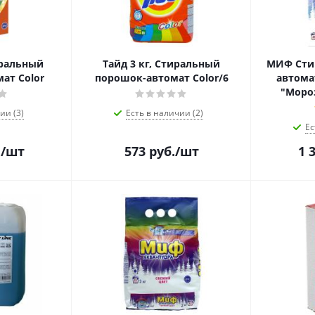
иральный
Тайд 3 кг, Стиральный
МИФ Сти
ат Color
порошок-автомат Color/6
автомат
"Мороз
ии (3)
Есть в наличии (2)
Ес
.
/шт
573
руб.
/шт
1 