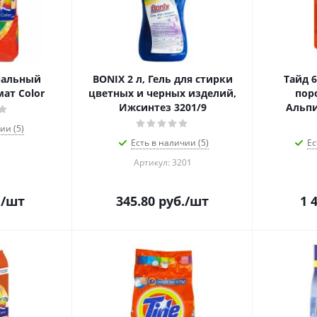
иральный
BONIX 2 л, Гель для стирки
Тайд 
ат Color
цветных и черных изделий,
пор
Ижсинтез 3201/9
Альпи
ии (5)
Есть в наличии (5)
Ес
Артикул: 3201
.
/шт
345.80
руб.
/шт
1 