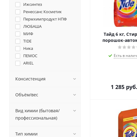
Ижсинтез
Ренессанс Косметик
Пермхимпродукт НПФ
ЛЮБАША
МИФ
Тайд 6 кг, Ст
порошок-автом
TIDE
Ника
ПЕМОС
Есть в налич
ARIEL
Лотос
Консистенция
1 285
руб
Объём/вес
Вид химии (бытовая/
профессиональная)
Тип химии