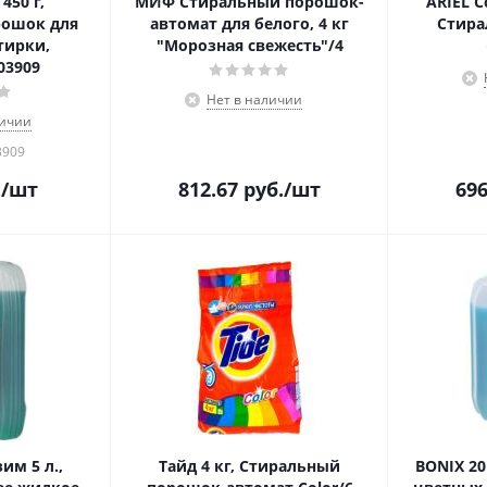
450 г,
МИФ Стиральный порошок-
ARIEL C
рошок для
автомат для белого, 4 кг
Стира
тирки,
"Морозная свежесть"/4
03909
Нет в наличии
личии
3909
.
/шт
812.67
руб.
/шт
696
им 5 л.,
Тайд 4 кг, Стиральный
BONIX 20