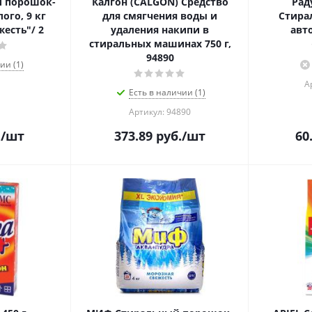
 порошок-
Калгон (CALGON) Средство
Раду
ого, 9 кг
для смягчения воды и
Стира
есть"/ 2
удаления накипи в
авт
стиральных машинах 750 г,
94890
ии (1)
А
Есть в наличии (1)
Артикул: 94890
.
/шт
373.89
руб.
/шт
60