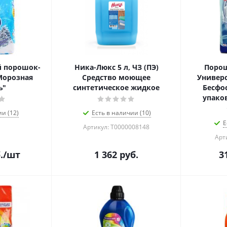
 порошок-
Ника-Люкс 5 л, ЧЗ (ПЭ)
Поро
"Морозная
Средство моющее
Универс
ь"
синтетическое жидкое
Бесфо
упаков
ии (12)
Есть в наличии (10)
Е
Артикул: Т0000008148
Арт
.
/шт
1 362
руб.
3