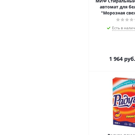
МИФ Стиральный
автомат для бел
"Морозная свеж
Есть в налич
1 964
руб