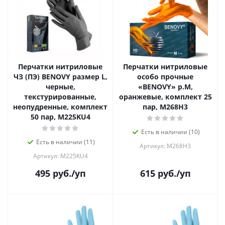
Перчатки нитриловые
Перчатки нитриловые
ЧЗ (ПЭ) BENOVY размер L,
особо прочные
черные,
«BENOVY» р.М,
текстурированные,
оранжевые, комплект 25
неопудренные, комплект
пар, M268H3
50 пар, M225KU4
Есть в наличии (10)
Есть в наличии (11)
Артикул: M268H3
Артикул: M225KU4
495
руб.
/уп
615
руб.
/уп