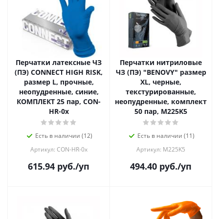
Перчатки латексные ЧЗ
Перчатки нитриловые
(ПЭ) CONNECT HIGH RISK,
ЧЗ (ПЭ) "BENOVY" размер
размер L, прочные,
XL, черные,
неопудренные, синие,
текстурированные,
КОМПЛЕКТ 25 пар, CON-
неопудренные, комплект
HR-0x
50 пар, M225K5
Есть в наличии (12)
Есть в наличии (11)
Артикул: CON-HR-0x
Артикул: M225K5
615.94
руб.
/уп
494.40
руб.
/уп