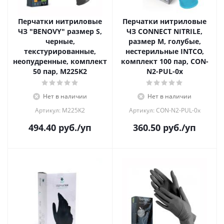
Перчатки нитриловые
Перчатки нитриловые
ЧЗ "BENOVY" размер S,
ЧЗ CONNECT NITRILE,
черные,
размер М, голубые,
текстурированные,
нестерильные INTCO,
неопудренные, комплект
комплект 100 пар, CON-
50 пар, М225K2
N2-PUL-0x
Нет в наличии
Нет в наличии
Артикул: М225K2
Артикул: CON-N2-PUL-0x
494.40
руб.
/уп
360.50
руб.
/уп