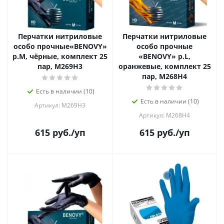
Перчатки нитриловые
Перчатки нитриловые
особо прочные«BENOVY»
особо прочные
р.М, чёрные, комплект 25
«BENOVY» р.L,
пар, M269H3
оранжевые, комплект 25
пар, М268H4
Есть в наличии (10)
Есть в наличии (10)
Артикул: M269H3
Артикул: М268H4
615
руб.
/уп
615
руб.
/уп