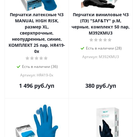
Перчатки латексные ЧЗ
Перчатки виниловые ЧЗ
MANUAL HIGH RISK,
(ПЭ) "SAF&TY" р.М,
размер XL,
черные, комплект 50 пар,
сверхпрочные,
M392KMU3
неопудренные, синие,
КОМПЛЕКТ 25 пар, HR419-
Есть в наличии (28)
0x
Артикул: M392KMU3
Есть в наличии (36)
Артикул: HR419-0x
1 496
руб.
/уп
380
руб.
/уп