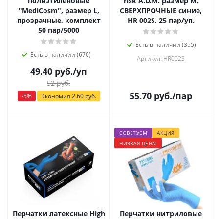
полиэтиленовые
risk A.D.M. размер М,
"MediCosm", размер L,
СВЕРХПРОЧНЫЕ синие,
прозрачные, комплект
HR 002S, 25 пар/уп.
50 пар/5000
Есть в наличии (355)
Есть в наличии (670)
Артикул: HR002S
49.40
руб.
/уп
52
руб.
55.70
руб.
/пар
-
5
%
Экономия
2.60
руб.
СОВЕТУЕМ
АКЦИЯ
НИЗКАЯ ЦЕНА!
Перчатки латексные High
Перчатки нитриловые