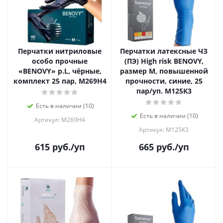
Перчатки нитриловые
Перчатки латексные ЧЗ
особо прочные
(ПЭ) High risk BENOVY,
«BENOVY» р.L, чёрные,
размер M, повышенной
комплект 25 пар, M269H4
прочности, синие, 25
пар/уп. М125К3
Есть в наличии (10)
Есть в наличии (10)
Артикул: M269H4
Артикул: М125К3
615
руб.
/уп
665
руб.
/уп