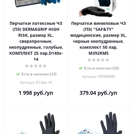
Перчатки латексные ЧЗ
Перчатки виниловые ЧЗ
(ПЭ) DERMAGRIP HIGH
(ПЭ) "SAF&TY"
RISK, размер XL,
медицинские, размер XL,
сверхпрочные,
черные неопудренные,
неопудренные, голубые,
комплект 50 пар,
КОМПЛЕКТ 25 пар,D140x-
M392KM5
14
Есть в наличии (20)
Есть в наличии (23)
Артикул: M392KM5
Артикул: D140x-14
1 998
руб.
/уп
379.04
руб.
/уп