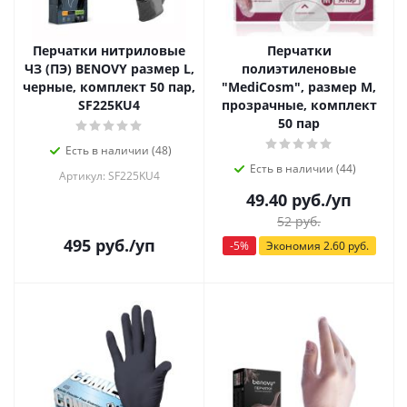
Перчатки нитриловые
Перчатки
ЧЗ (ПЭ) BENOVY размер L,
полиэтиленовые
черные, комплект 50 пар,
"MediCosm", размер М,
SF225KU4
прозрачные, комплект
50 пар
Есть в наличии (48)
Есть в наличии (44)
Артикул: SF225KU4
49.40
руб.
/уп
52
руб.
495
руб.
/уп
-
5
%
Экономия
2.60
руб.