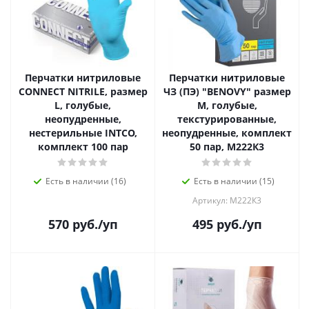
Перчатки нитриловые
Перчатки нитриловые
CONNECT NITRILE, размер
ЧЗ (ПЭ) "BENOVY" размер
L, голубые,
М, голубые,
неопудренные,
текстурированные,
нестерильные INTCO,
неопудренные, комплект
комплект 100 пар
50 пар, М222К3
Есть в наличии (16)
Есть в наличии (15)
Артикул: М222К3
570
руб.
/уп
495
руб.
/уп