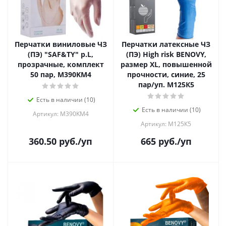
Перчатки виниловые ЧЗ
Перчатки латексные ЧЗ
(ПЭ) "SAF&TY" р.L,
(ПЭ) High risk BENOVY,
прозрачные, комплект
размер XL, повышенной
50 пар, M390KM4
прочности, синие, 25
пар/уп. М125К5
Есть в наличии (10)
Есть в наличии (10)
Артикул: M390KM4
Артикул: М125К5
360.50
руб.
/уп
665
руб.
/уп