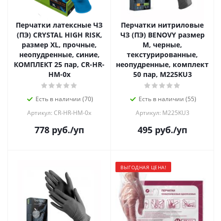
Перчатки латексные ЧЗ
Перчатки нитриловые
(ПЭ) CRYSTAL HIGH RISK,
ЧЗ (ПЭ) BENOVY размер
размер XL, прочные,
М, черные,
неопудренные, синие,
текстурированные,
КОМПЛЕКТ 25 пар, CR-HR-
неопудренные, комплект
HM-0x
50 пар, M225KU3
Есть в наличии (70)
Есть в наличии (55)
Артикул: CR-HR-HM-0x
Артикул: M225KU3
778
руб.
/уп
495
руб.
/уп
ВЫГОДНАЯ ЦЕНА!