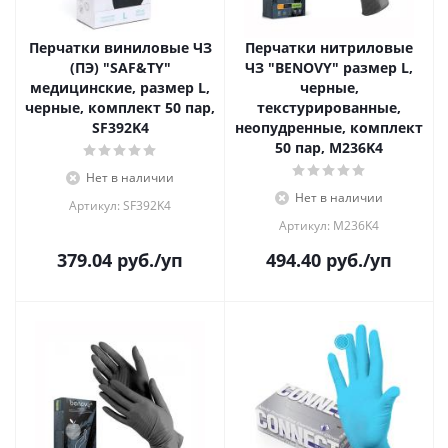
Перчатки виниловые ЧЗ
Перчатки нитриловые
(ПЭ) "SАF&TY"
ЧЗ "BENOVY" размер L,
медицинские, размер L,
черные,
черные, комплект 50 пар,
текстурированные,
SF392K4
неопудренные, комплект
50 пар, M236K4
Нет в наличии
Нет в наличии
Артикул: SF392K4
Артикул: М236K4
379.04
руб.
/уп
494.40
руб.
/уп