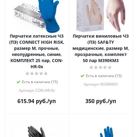
Перчатки латексные ЧЗ
Перчатки виниловые ЧЗ
(ПЭ) CONNECT HIGH RISK,
(ПЭ) SАF&TY
размер М, прочные,
медицинские, размер М,
неопудренные, синие,
прозрачные, комплект
КОМПЛЕКТ 25 пар, CON-
50 пар М390КМ3
HR-0x
Есть в наличии (13)
Есть в наличии (15)
Артикул: М390КМ3
Артикул: CON-HR-0x
615.94
руб.
/уп
350
руб.
/уп