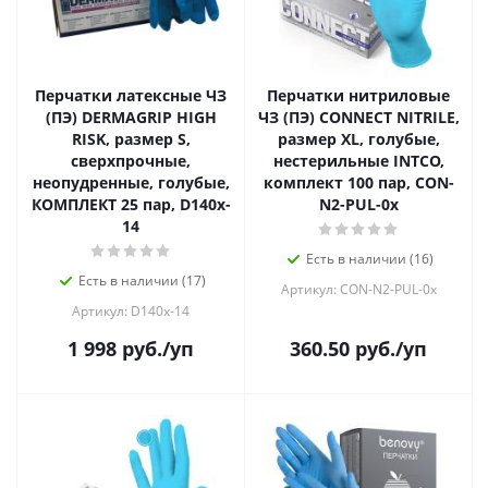
Перчатки латексные ЧЗ
Перчатки нитриловые
(ПЭ) DERMAGRIP HIGH
ЧЗ (ПЭ) CONNECT NITRILE,
RISK, размер S,
размер XL, голубые,
сверхпрочные,
нестерильные INTCO,
неопудренные, голубые,
комплект 100 пар, CON-
КОМПЛЕКТ 25 пар, D140x-
N2-PUL-0x
14
Есть в наличии (16)
Есть в наличии (17)
Артикул: CON-N2-PUL-0x
Артикул: D140x-14
1 998
руб.
/уп
360.50
руб.
/уп