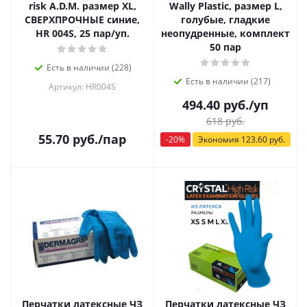
risk A.D.M. размер XL,
Wally Plastic, размер L,
СВЕРХПРОЧНЫЕ синие,
голубые, гладкие
HR 004S, 25 пар/уп.
неопудренные, комплект
50 пар
Есть в наличии (228)
Есть в наличии (217)
Артикул: HR004S
494.40
руб.
/уп
618
руб.
55.70
руб.
/пар
-
20
%
Экономия
123.60
руб.
Перчатки латексные ЧЗ
Перчатки латексные ЧЗ