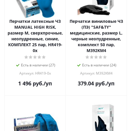
Перчатки латексные ЧЗ
Перчатки виниловые ЧЗ
MANUAL HIGH RISK,
(ПЭ) "SAF&TY"
размер М, сверхпрочные,
медицинские, размер L,
неопудренные, синие,
черные неопудренные,
КОМПЛЕКТ 25 пар, HR419-
комплект 50 пар,
0x
M392KM4
Есть в наличии (27)
Есть в наличии (24)
Артикул: HR419-0x
Артикул: M392KM4
1 496
руб.
/уп
379.04
руб.
/уп