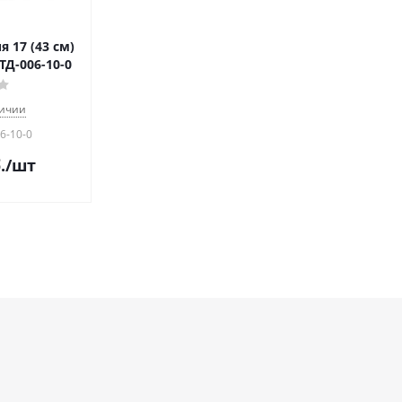
я 17 (43 см)
ТД-006-10-0
личии
6-10-0
.
/шт