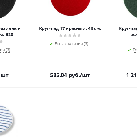
бразивный
Круг-пад 17 красный, 43 см.
Круг-па
м, B20
зе
Есть в наличии (3)
ии (3)
Ес
/шт
585.04
руб.
/шт
1 21