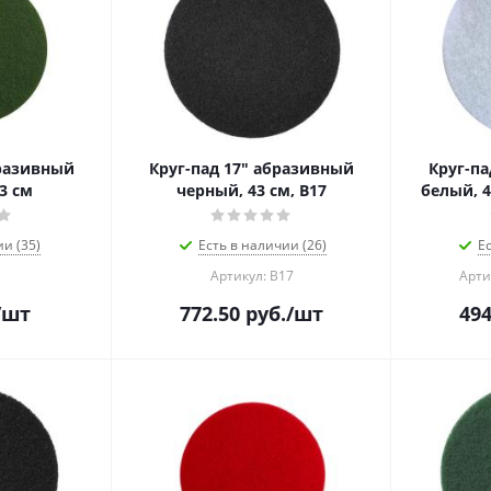
бразивный
Круг-пад 17" абразивный
Круг-па
3 см
черный, 43 см, B17
белый, 4
ии (35)
Есть в наличии (26)
Е
Артикул: В17
Арти
/шт
772.50
руб.
/шт
494