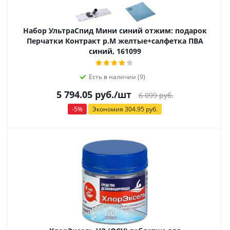
Набор УльтраСпид Мини синий отжим: подарок
Перчатки Контракт р.М желтые+салфетка ПВА
синий, 161099
Есть в наличии (9)
5 794.05
руб.
/шт
6 099
руб.
-
5
%
Экономия
304.95
руб.