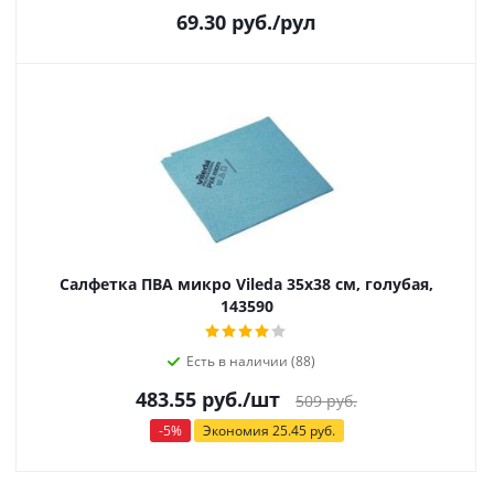
69.30
руб.
/рул
Салфетка ПВА микро Vileda 35х38 см, голубая,
143590
Есть в наличии (88)
483.55
руб.
/шт
509
руб.
-
5
%
Экономия
25.45
руб.