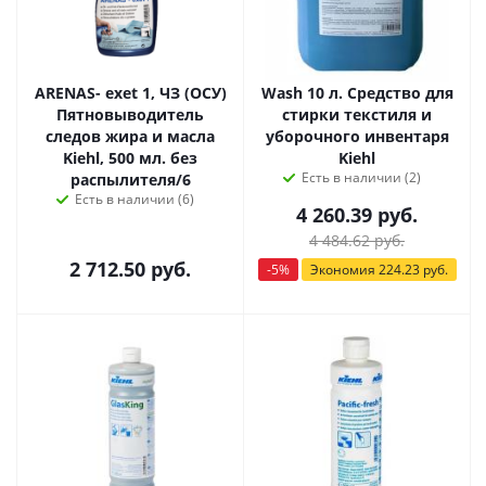
ARENAS- exet 1, ЧЗ (ОСУ)
Wash 10 л. Средство для
Пятновыводитель
стирки текстиля и
следов жира и масла
уборочного инвентаря
Kiehl, 500 мл. без
Kiehl
Есть в наличии (2)
распылителя/6
Есть в наличии (6)
4 260.39
руб.
4 484.62
руб.
2 712.50
руб.
-
5
%
Экономия
224.23
руб.