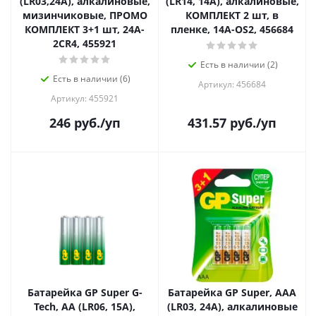
(LR03,24А), алкалиновые,
(LR14, 14А), алкалиновые,
мизинчиковые, ПРОМО
КОМПЛЕКТ 2 шт, в
КОМПЛЕКТ 3+1 шт, 24A-
пленке, 14A-OS2, 456684
2CR4, 455921
Есть в наличии (2)
Есть в наличии (6)
Артикул: 456684
Артикул: 455921
246
руб.
/уп
431.57
руб.
/уп
Батарейка GP Super G-
Батарейка GP Super, ААА
Tech, AA (LR06, 15А),
(LR03, 24А), алкалиновые