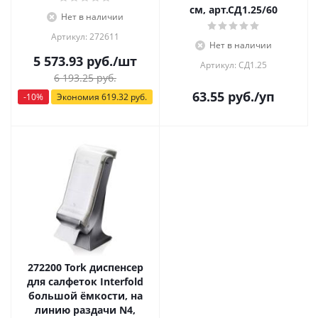
см, арт.СД1.25/60
Нет в наличии
Артикул: 272611
Нет в наличии
5 573.93
руб.
/шт
Артикул: СД1.25
6 193.25
руб.
63.55
руб.
/уп
-
10
%
Экономия
619.32
руб.
272200 Tork диспенсер
для салфеток Interfold
большой ёмкости, на
линию раздачи N4,