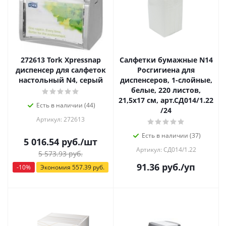
272613 Tork Xpressnap
Салфетки бумажные N14
диспенсер для салфеток
Росгигиена для
настольный N4, серый
диспенсеров, 1-слойные,
белые, 220 листов,
21,5х17 см, арт.СД014/1.22
Есть в наличии (44)
/24
Артикул: 272613
Есть в наличии (37)
5 016.54
руб.
/шт
Артикул: СД014/1.22
5 573.93
руб.
91.36
руб.
/уп
-
10
%
Экономия
557.39
руб.