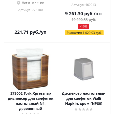
Нет в наличии
Артикул: 460013
Артикул: 773100
9 261.30
руб.
/шт
10 290.33
руб.
-
10
%
221.71
руб.
/уп
Экономия
1 029.03
руб.
273002 Tork Xpressnap
Диспенсер настольный
диспенсер для салфеток
для салфеток Vialli
настольный N4,
Napkin, хром (NP80)
деревянный