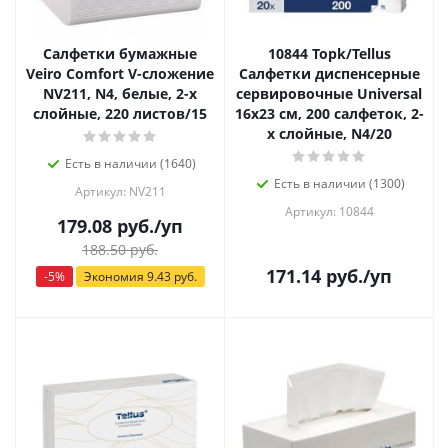
Салфетки бумажные
10844 Toрk/Tellus
Veiro Comfort V-сложение
Салфетки диспенсерные
NV211, N4, белые, 2-х
сервировочные Universal
слойные, 220 листов/15
16х23 см, 200 салфеток, 2-
х слойные, N4/20
Есть в наличии (1640)
Есть в наличии (1300)
Артикул: NV211
Артикул: 10844
179.08
руб.
/уп
188.50
руб.
171.14
руб.
/уп
-
5
%
Экономия
9.43
руб.