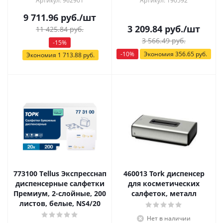
Артикул: 962901
Артикул: 190592
9 711.96
руб.
/шт
3 209.84
руб.
/шт
11 425.84
руб.
3 566.49
руб.
-
15
%
-
10
%
Экономия
356.65
руб.
Экономия
1 713.88
руб.
773100 Тellus Экспресснап
460013 Tork диспенсер
диспенсерные салфетки
для косметических
Премиум, 2-слойные, 200
салфеток, металл
листов, белые, NS4/20
Нет в наличии