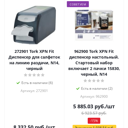
СОВЕТУЕМ
272901 Tork XPN Fit
962900 Tork XPN Fit
Диспенсер для салфеток
диспенсер настольный.
на линию раздачи, N14,
Стартовый набор
черный
включает 2 пачки 15830,
черный, N14
Есть в наличии (6)
Есть в наличии (2)
Артикул: 272901
Артикул: 962900
5 885.03
руб.
/шт
6 923.57
руб.
-
15
%
8 332.50
руб.
/шт
Экономия
1 038.54
руб.