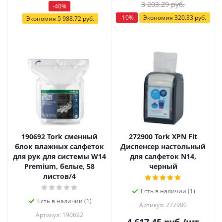
3 203.29
руб.
-
40
%
-
10
%
Экономия
320.33
руб.
Экономия
5 988.72
руб.
190692 Tork сменный
272900 Tork XPN Fit
блок влажных салфеток
Диспенсер настольный
для рук для системы W14
для салфеток N14,
Premium, белые, 58
черный
листов/4
Есть в наличии (1)
Есть в наличии (1)
Артикул: 272900
Артикул: 190692