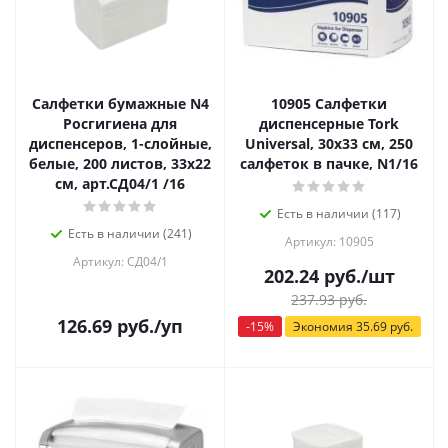
Салфетки бумажные N4
10905 Салфетки
Росгигиена для
диспенсерные Tork
диспенсеров, 1-слойные,
Universal, 30х33 см, 250
белые, 200 листов, 33х22
салфеток в пачке, N1/16
см, арт.СД04/1 /16
Есть в наличии (117)
Есть в наличии (241)
Артикул: 10905
Артикул: СД04/1
202.24
руб.
/шт
237.93
руб.
126.69
руб.
/уп
-
15
%
Экономия
35.69
руб.