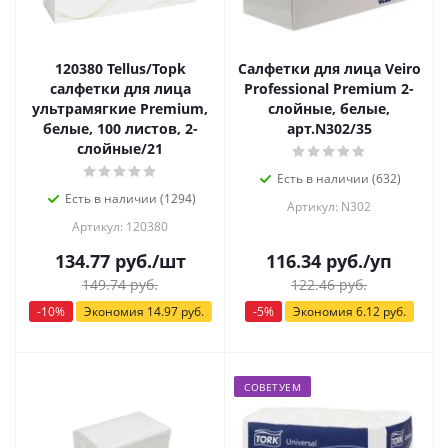
120380 Tellus/Toрk
Салфетки для лица Veiro
салфетки для лица
Professional Premium 2-
ультрамягкие Premium,
слойные, белые,
белые, 100 листов, 2-
арт.N302/35
слойные/21
Есть в наличии (632)
Есть в наличии (1294)
Артикул: N302
Артикул: 120380
134.77
руб.
/шт
116.34
руб.
/уп
149.74
руб.
122.46
руб.
-
10
%
Экономия
14.97
руб.
-
5
%
Экономия
6.12
руб.
СОВЕТУЕМ