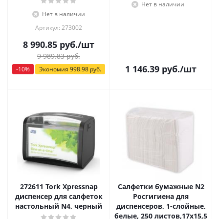
Нет в наличии
Нет в наличии
Артикул: 273002
8 990.85
руб.
/шт
9 989.83
руб.
1 146.39
руб.
/шт
-
10
%
Экономия
998.98
руб.
272611 Tork Xpressnap
Салфетки бумажные N2
диспенсер для салфеток
Росгигиена для
настольный N4, черный
диспенсеров, 1-слойные,
белые, 250 листов,17х15,5