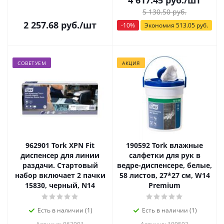
4 617.45
руб.
/шт
5 130.50
руб.
2 257.68
руб.
/шт
-
10
%
Экономия
513.05
руб.
СОВЕТУЕМ
АКЦИЯ
962901 Tork XPN Fit
190592 Tork влажные
диспенсер для линии
салфетки для рук в
раздачи. Стартовый
ведре-диспенсере, белые,
набор включает 2 пачки
58 листов, 27*27 см, W14
15830, черный, N14
Premium
Есть в наличии (1)
Есть в наличии (1)