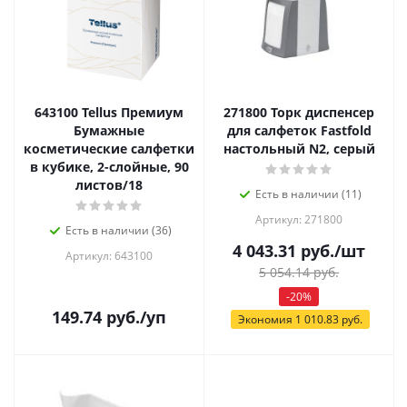
643100 Tellus Премиум
271800 Торк диспенсер
Бумажные
для салфеток Fastfold
косметические салфетки
настольный N2, серый
в кубике, 2-слойные, 90
листов/18
Есть в наличии (11)
Артикул: 271800
Есть в наличии (36)
4 043.31
руб.
/шт
Артикул: 643100
5 054.14
руб.
-
20
%
149.74
руб.
/уп
Экономия
1 010.83
руб.