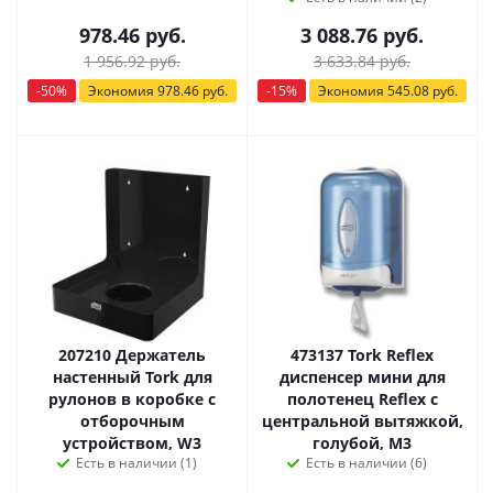
978.46
руб.
3 088.76
руб.
1 956.92
руб.
3 633.84
руб.
-
50
%
Экономия
978.46
руб.
-
15
%
Экономия
545.08
руб.
207210 Держатель
473137 Tork Reflex
настенный Tork для
диспенсер мини для
рулонов в коробке с
полотенец Reflex с
отборочным
центральной вытяжкой,
устройством, W3
голубой, М3
Есть в наличии (1)
Есть в наличии (6)