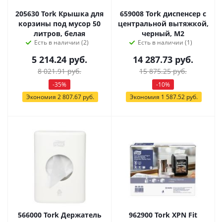
205630 Tork Крышка для
659008 Tork диспенсер c
корзины под мусор 50
центральной вытяжкой,
литров, белая
черный, М2
Есть в наличии (2)
Есть в наличии (1)
5 214.24
руб.
14 287.73
руб.
8 021.91
руб.
15 875.25
руб.
-
35
%
-
10
%
Экономия
2 807.67
руб.
Экономия
1 587.52
руб.
566000 Tork Держатель
962900 Tork XPN Fit