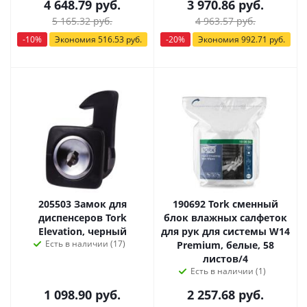
4 648.79
руб.
3 970.86
руб.
5 165.32
руб.
4 963.57
руб.
-
10
%
Экономия
516.53
руб.
-
20
%
Экономия
992.71
руб.
205503 Замок для
190692 Tork сменный
диспенсеров Tork
блок влажных салфеток
Elevation, черный
для рук для системы W14
Есть в наличии (17)
Premium, белые, 58
листов/4
Есть в наличии (1)
1 098.90
руб.
2 257.68
руб.