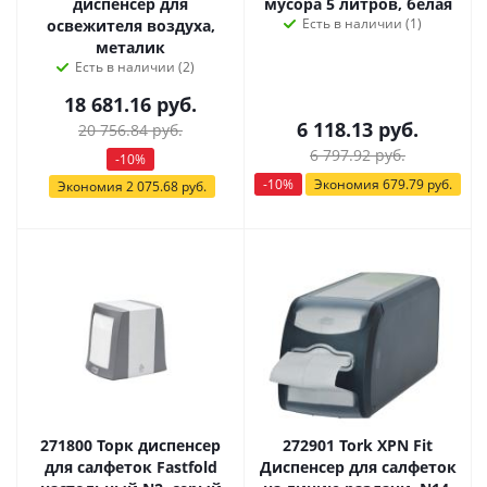
диспенсер для
мусора 5 литров, белая
Есть в наличии (1)
освежителя воздуха,
металик
Есть в наличии (2)
18 681.16
руб.
6 118.13
руб.
20 756.84
руб.
6 797.92
руб.
-
10
%
-
10
%
Экономия
679.79
руб.
Экономия
2 075.68
руб.
271800 Торк диспенсер
272901 Tork XPN Fit
для салфеток Fastfold
Диспенсер для салфеток