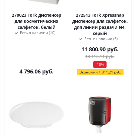
270023 Tork диспенсер
272513 Tork Xpressnap
для косметических
диспенсер для салфеток,
салфеток, белый
для линии раздачи N4,
Есть в наличии (10)
серый
Есть в наличии (6)
11 800.90
руб.
13 112.11
руб.
-
10
%
4 796.06
руб.
Экономия
1 311.21
руб.