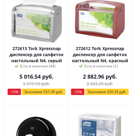
272613 Tork Xpressnap
272612 Tork Xpressnap
диспенсер для салфеток
диспенсер для салфеток
настольный N4, серый
настольный N4, красный
Есть в наличии (44)
Есть в наличии (1)
5 016.54
руб.
2 882.96
руб.
5 573.93
руб.
3 203.29
руб.
-
10
%
Экономия
557.39
руб.
-
10
%
Экономия
320.33
руб.