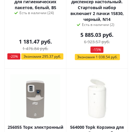
для гигиенических
диспенсер настольный.
пакетов, белый, B5
Стартовый набор
Есть в наличии (24)
включает 2 пачки 15830,
черный, N14
Есть в наличии (2)
5 885.03
руб.
1 181.47
руб.
6 923.57
руб.
1 476.84
руб.
-
15
%
-
20
%
Экономия
295.37
руб.
Экономия
1 038.54
руб.
256055 Торк электронный
564000 Toрk Корзина для