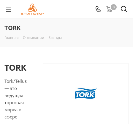
0
TORK
Главная
-
О компании
-
Бренды
TORK
Tork/Tellus
— это
ведущая
торговая
марка в
сфере