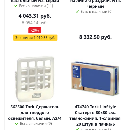
настольный N2, серый
на линию раздачи, N14,
Есть в наличии (11)
черный
Есть в наличии (6)
4 043.31
руб.
5 054.14
руб.
-
20
%
8 332.50
руб.
Экономия
1 010.83
руб.
562500 Tork Держатель
474740 Tork LinStyle
для твердого
Скатерть 80х80 см.,
освежителя, белый, А2/4
темно-синия, 1-слойная,
Есть в наличии (9)
20 штук в пачке/5
Есть в наличии (2)