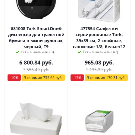
681008 Tork SmartOne®
477554 Салфетки
диспенсер для туалетной
сервировочные Тork,
бумаги в мини-рулонах,
39х39 см, 2-слойные,
черный, Т9
сложение 1/8, белые/12
Есть в наличии (3)
Есть в наличии (47)
6 800.84
руб.
965.08
руб.
7 556.49
руб.
1 135.39
руб.
-
10
%
Экономия
755.65
руб.
-
15
%
Экономия
170.31
руб.