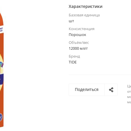
Характеристики
Базовая единица
шт
Консистенция
Порошок
Объём/вес
12000 мл/г
Бренд
TIDE
Ц
Поделиться
о
м
м