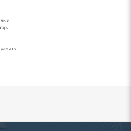
ловый
тор.
Хранить