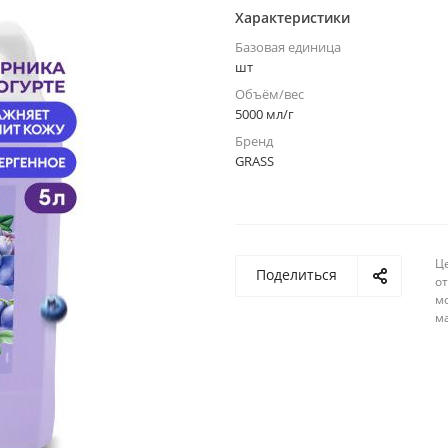
Характеристики
Базовая единица
шт
Объём/вес
5000 мл/г
Бренд
GRASS
Ц
Поделиться
о
м
м