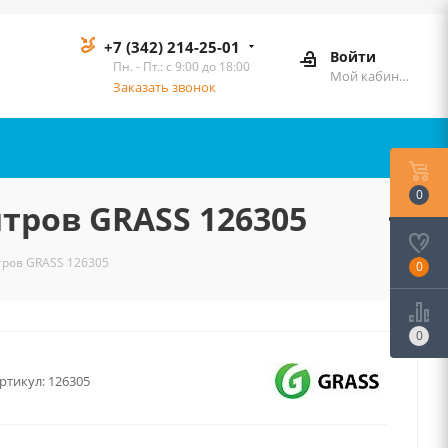
+7 (342) 214-25-01
Войти
Пн. - Пт.: с 9:00 до 18:00
Мой кабинет
Заказать звонок
0
тров GRASS 126305
тров GRASS 126305
0
0
ртикул:
126305