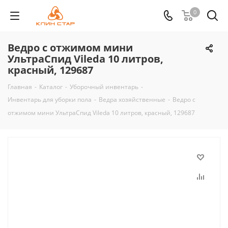
0
Ведро с отжимом мини
УльтраСпид Vileda 10 литров,
красный, 129687
Главная
-
Каталог
-
Уборочный инвентарь
-
Инвентарь для уборки пола
-
Ведра хозяйственные
-
Ведро с
отжимом мини УльтраСпид Vileda 10 литров, красный, 129687