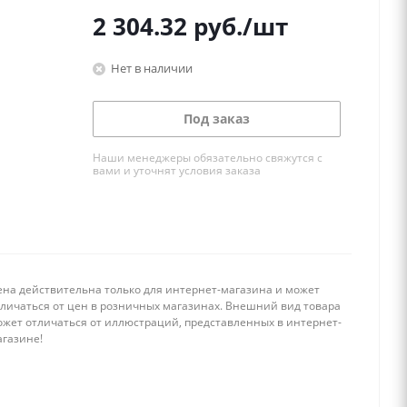
2 304.32
руб.
/шт
Нет в наличии
Под заказ
Наши менеджеры обязательно свяжутся с
вами и уточнят условия заказа
ена действительна только для интернет-магазина и может
тличаться от цен в розничных магазинах. Внешний вид товара
ожет отличаться от иллюстраций, представленных в интернет-
агазине!