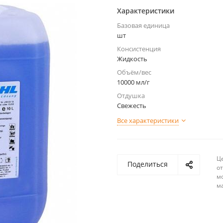
Характеристики
Базовая единица
шт
Консистенция
Жидкость
Объём/вес
10000 мл/г
Отдушка
Свежесть
Все характеристики
Ц
Поделиться
о
м
м