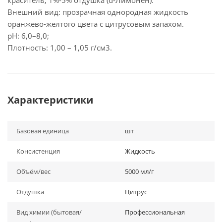
краситель, 1%-5% отдушка (d-Лимонен).
Внешний вид: прозрачная однородная жидкость
оранжево-желтого цвета с цитрусовым запахом.
рН: 6,0–8,0;
Плотность: 1,00 – 1,05 г/см3.
Характеристики
Базовая единица
шт
Консистенция
Жидкость
Объём/вес
5000 мл/г
Отдушка
Цитрус
Вид химии (бытовая/
Профессиональная