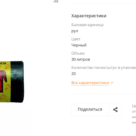
Характеристики
Базовая единица
рул
Цвет
Черный
Объем
30 литров
Количество пачек/штук в упаков
20
Все характеристики
Ц
Поделиться
о
м
м