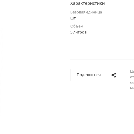
Характеристики
Базовая единица
шт
Объем
5 литров
Ц
Поделиться
о
м
м