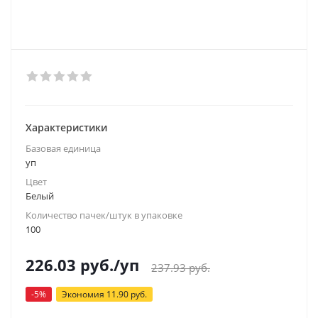
Характеристики
Базовая единица
уп
Цвет
Белый
Количество пачек/штук в упаковке
100
226.03
руб.
/уп
237.93
руб.
-
5
%
Экономия
11.90
руб.