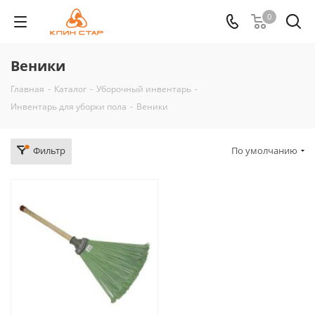
0
Веники
Главная
-
Каталог
-
Уборочный инвентарь
-
Инвентарь для уборки пола
-
Веники
Фильтр
По умолчанию