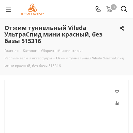
0
Отжим туннельный Vileda
УльтраСпид мини красный, без
базы 515316
Главная
-
Каталог
-
Уборочный инвентарь
-
Распылители и аксессуары
-
Отжим туннельный Vileda УльтраСпид
мини красный, без базы 515316