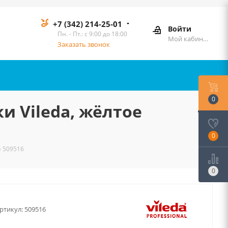
+7 (342) 214-25-01
Войти
Пн. - Пт.: с 9:00 до 18:00
Мой кабинет
Заказать звонок
0
 Vileda, жёлтое
0
е 509516
0
ртикул:
509516