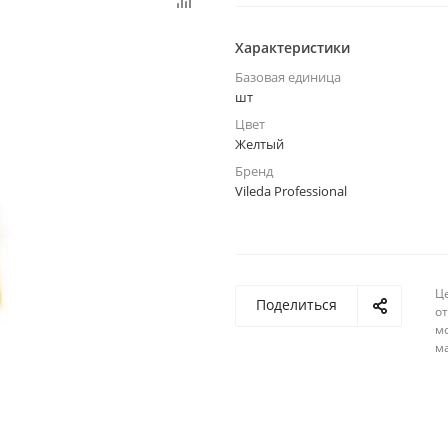
Характеристики
Базовая единица
шт
Цвет
Желтый
Бренд
Vileda Professional
Ц
Поделиться
о
м
м