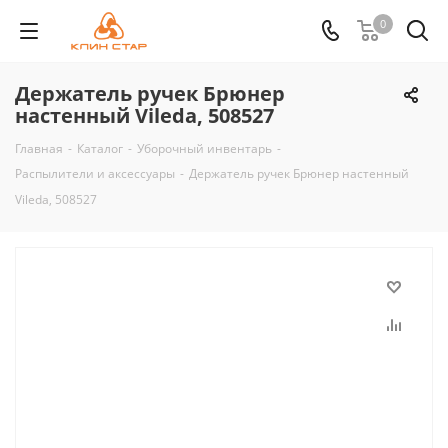
0
Держатель ручек Брюнер
настенный Vileda, 508527
Главная
-
Каталог
-
Уборочный инвентарь
-
Распылители и аксессуары
-
Держатель ручек Брюнер настенный
Vileda, 508527