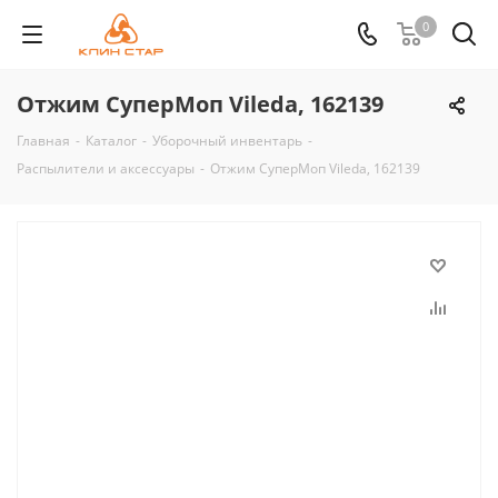
0
Отжим СуперМоп Vileda, 162139
Главная
-
Каталог
-
Уборочный инвентарь
-
Распылители и аксессуары
-
Отжим СуперМоп Vileda, 162139