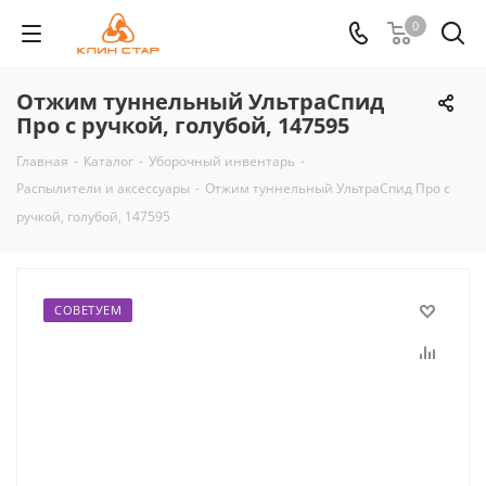
0
Отжим туннельный УльтраСпид
Про с ручкой, голубой, 147595
Главная
-
Каталог
-
Уборочный инвентарь
-
Распылители и аксессуары
-
Отжим туннельный УльтраСпид Про с
ручкой, голубой, 147595
СОВЕТУЕМ