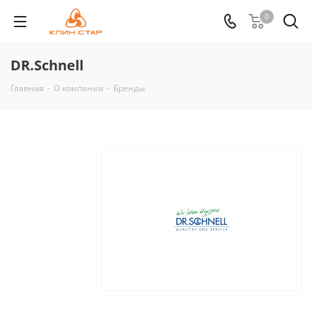
0
DR.Schnell
Главная
-
О компании
-
Бренды