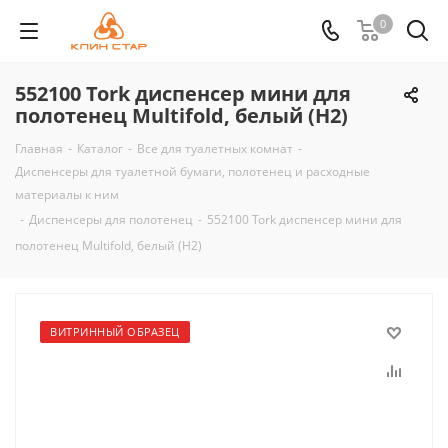
0
552100 Tork диспенсер мини для
полотенец Multifold, белый (H2)
Главная
-
Каталог
-
Все для туалетных комнат
-
Диспенсеры для туалетной бумаги, полотенец и расходные
материалы к ним
-
Диспенсеры для полотенец
-
552100 Tork диспенсер мини для
полотенец Multifold, белый (H2)
ВИТРИННЫЙ ОБРАЗЕЦ