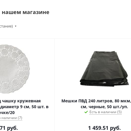
в нашем магазине
стание)
д чашку кружевная
Мешки ПВД 240 литров, 80 мкм,
 диаметр 9 см, 50 шт. в
см, черные, 50 шт./уп.
Есть в наличии (5)
ачке/20
в наличии (7)
.71
руб.
1 459.51
руб.