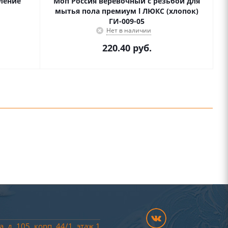
ление
Моп Россия веревочный с резьбой для
мытья пола премиум l ЛЮКС (хлопок)
ГИ-009-05
Нет в наличии
220.40
руб.
, д. 105, корп. 44/
1
, этаж 1