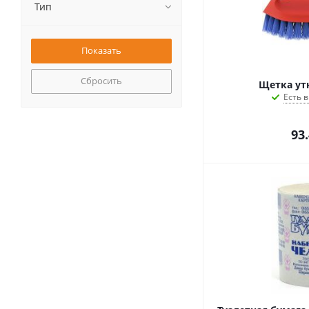
Тип
Сбросить
Щетка ут
Есть в
93