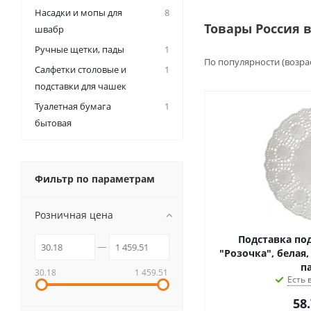
Насадки и мопы для
8
Товары Россия 
швабр
Ручные щетки, пады
1
По популярности (возра
Салфетки столовые и
1
подставки для чашек
Туалетная бумага
1
бытовая
Фильтр по параметрам
Розничная цена
Подставка по
"Розочка", белая,
п
30.18
1 459.51
Есть 
58