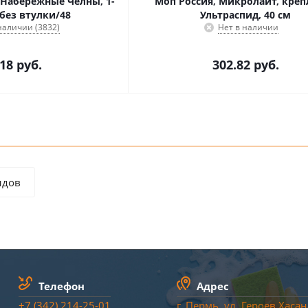
 Набережные Челны, 1-
Моп Россия, Микролайт, креп
 без втулки/48
Ультраспид, 40 см
наличии (3832)
Нет в наличии
.18
руб.
302.82
руб.
ндов
Телефон
Адрес
+7 (342) 214-25-01
г. Пермь, ул. Героев Хасана