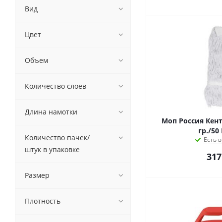
Вид
Цвет
Объем
Количество слоёв
Длина намотки
Моп Россия Кентукки, хло
гр./50
Количество пачек/
Есть в
штук в упаковке
317
Размер
Плотность