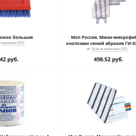
южок большая
Моп Россия, Мини-микрофиб
 наличии (31)
кнопками синий абразив ГИ-02
Есть в наличии (31)
.42
руб.
498.52
руб.