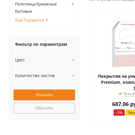
Полотенца бумажные
4
бытовые
Ещё 5 разделов
Фильтр по параметрам
Цвет
Количество листов
Покрытия на унит
Premium, компл
Есть в
687.06
ру
Сбросить
-
5
%
Эк