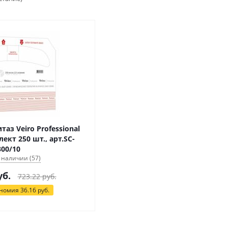
аз Veiro Professional
ект 250 шт., арт.SC-
300/10
 наличии (57)
б.
723.22
руб.
ономия
36.16
руб.