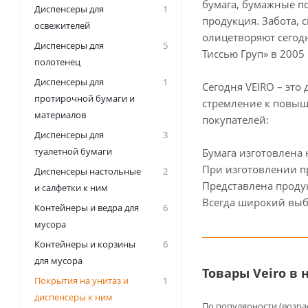
бумага, бумажные п
Диспенсеры для
1
продукция. Забота, 
освежителей
олицетворяют сегод
Диспенсеры для
5
Тиссью Груп» в 2005 
полотенец
Диспенсеры для
1
Сегодня VEIRO – эт
протирочной бумаги и
стремление к повыш
материалов
покупателей:
Диспенсеры для
3
туалетной бумаги
Бумага изготовлена
При изготовлении п
Диспенсеры настольные
2
Представлена продук
и салфетки к ним
Всегда широкий выб
Контейнеры и ведра для
6
мусора
Контейнеры и корзины
6
для мусора
Товары Veiro в
Покрытия на унитаз и
1
диспенсеры к ним
По популярности (возра