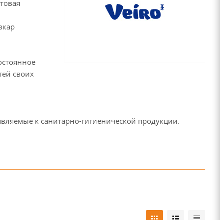
ытовая
вкар
остоянное
тей своих
являемые к санитарно-гигиенической продукции.