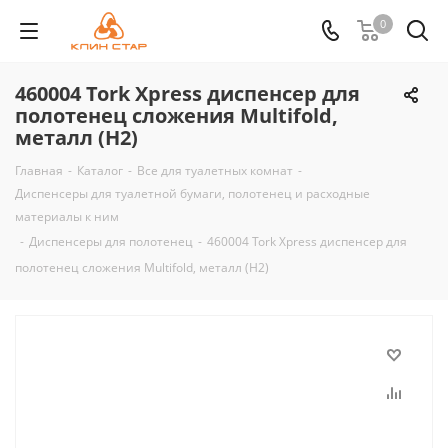
0
460004 Tork Xpress диспенсер для
полотенец сложения Multifold,
металл (Н2)
Главная
-
Каталог
-
Все для туалетных комнат
-
Диспенсеры для туалетной бумаги, полотенец и расходные
материалы к ним
-
Диспенсеры для полотенец
-
460004 Tork Xpress диспенсер для
полотенец сложения Multifold, металл (Н2)